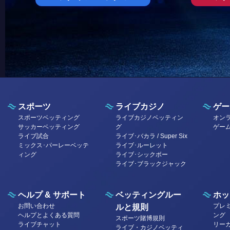
スポーツ
ライブカジノ
ゲー
スポーツベッティング
ライブカジノベッティン
オン
サッカーベッティング
グ
ゲー
ライブ試合
ライブ･バカラ / Super Six
ミックス･パーレーベッテ
ライブ･ルーレット
ィング
ライブ･シックボー
ライブ･ブラックジャック
ヘルプ & サポート
ベッティングルー
ホッ
お問い合わせ
プレ
ルと規則
ヘルプとよくある質問
ング
スポーツ賭博規則
ライブチャット
リー
ライブ・カジノベッティ