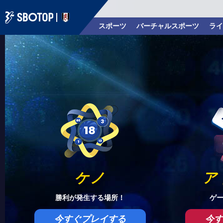
スポーツ
バーチャルスポーツ
ライ
ケノ
ア
勝利が発生する場所！
ゲ
今すぐプレイする
今す