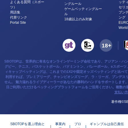
よくある質問（スポー
ッテ
ングルール
ツ）
セリ
ゲームベッティングルー
用語集
ブン
ル
代替リンク
ング
18歳以上のみ対象
Portal Site
EURO
World
SBOTOPは、世界的に有名なオンラインゲーミング会社であり、アジアン・ハ
グビー、テニス、バスケットボール、バドミントン、バレーボール、eスポーツ、
ィキャップベッティングは、これまでの1X2や固定オッズベッティングと比べ
利用すれば、プレミアリーグ、チャンピオンズリーグ、ラ・リーガ、ブンデスリ
せん。 魅力溢れるライブディーラーがあなたの勝利のハンドをサポートします
日ご利用いただけるベッティングプラットフォームをご活用ください。複数の
支払い方
著作権©SB
SBOTOPを選ぶ理由と
事業内
ブロ
ギャンブルは自己責任